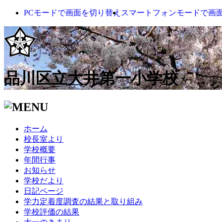
PCモードで画面を切り替え
スマートフォンモードで画
品川区立大井第一小学校
ホーム
校長室より
学校概要
年間行事
お知らせ
学校だより
日記ページ
学力定着度調査の結果と取り組み
学校評価の結果