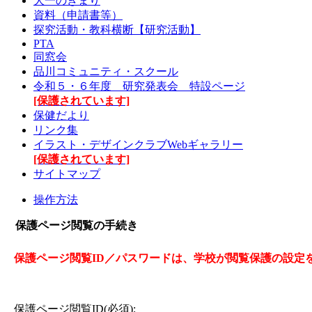
大一のきまり
資料（申請書等）
探究活動・教科横断【研究活動】
PTA
同窓会
品川コミュニティ・スクール
令和５・６年度 研究発表会 特設ページ
[保護されています]
保健だより
リンク集
イラスト・デザインクラブWebギャラリー
[保護されています]
サイトマップ
操作方法
保護ページ閲覧の手続き
保護ページ閲覧ID／パスワードは、学校が閲覧保護の設定
保護ページ閲覧ID(必須):