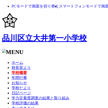
PCモードで画面を切り替え
スマートフォンモードで画
品川区立大井第一小学校
ホーム
校長室より
学校概要
年間行事
お知らせ
学校だより
日記ページ
学力定着度調査の結果と取り組み
学校評価の結果