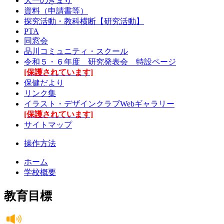
大一のきまり
資料（申請書等）
探究活動・教科横断【研究活動】
PTA
同窓会
品川コミュニティ・スクール
令和５・６年度 研究発表会 特設ページ
[保護されています]
保健だより
リンク集
イラスト・デザインクラブWebギャラリー
[保護されています]
サイトマップ
操作方法
ホーム
学校概要
教育目標